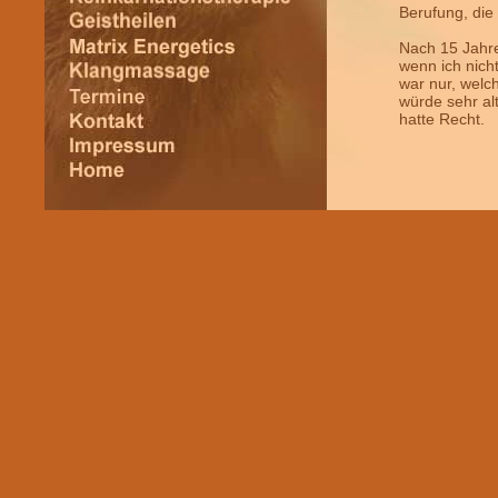
Berufung, die 
Nach 15 Jahre
wenn ich nicht
war nur, welch
würde sehr alt
hatte Recht.